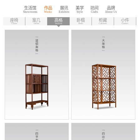
生活馆
作品
展讯
美学
坊间
品牌
座椅
案几
高格
卧榻
柜藏
小件
Chairs
Tables
Shelves
Beds
Cabinets
Gizmos