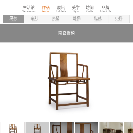
生活馆
作品
展讯
美学
坊间
品牌
座椅
案几
高格
卧榻
柜藏
小件
Chairs
Tables
Shelves
Beds
Cabinets
Gizmos
南官帽椅