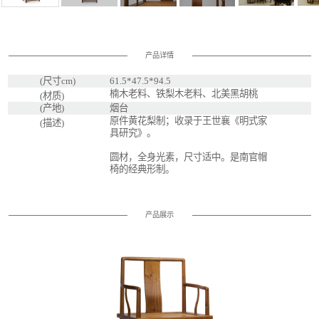
产品详情
(尺寸cm)
61.5*47.5*94.5
楠木老料、铁梨木老料、北美黑胡桃
(材质)
(产地)
烟台
原件黄花梨制；收录于王世襄《明式家
(描述)
具研究》。
圆材，全身光素，尺寸适中。是南官帽
椅的经典形制。
产品展示