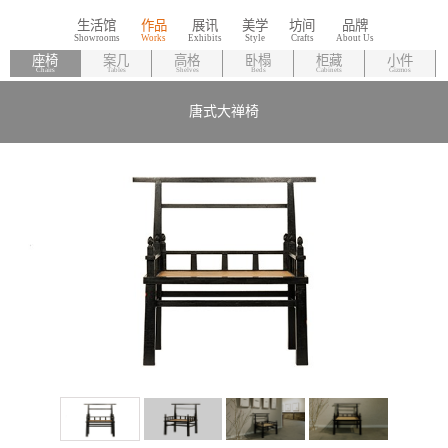
生活馆
作品
展讯
美学
坊间
品牌
座椅
案几
高格
卧榻
柜藏
小件
Chairs
Tables
Shelves
Beds
Cabinets
Gizmos
唐式大禅椅