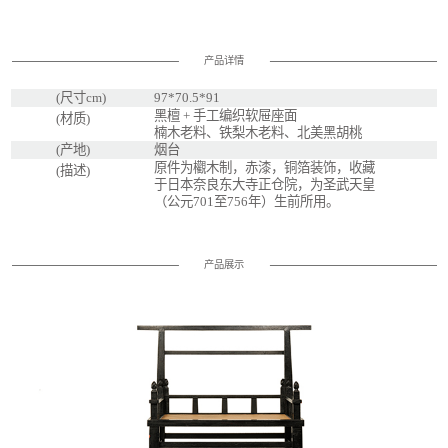
产品详情
(尺寸cm)
97*70.5*91
黑檀 + 手工编织软屉座面
(材质)
楠木老料、铁梨木老料、北美黑胡桃
(产地)
烟台
原件为欟木制，赤漆，铜箔装饰，收藏
(描述)
于日本奈良东大寺正仓院，为圣武天皇
（公元701至756年）生前所用。
产品展示